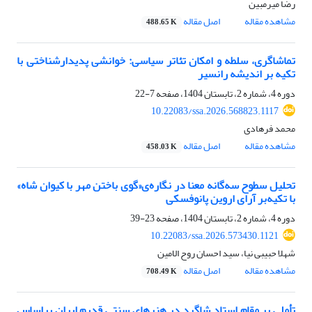
رضا میرمبین
مشاهده مقاله
اصل مقاله
488.65 K
تماشاگری، سلطه و امکان تئاتر سیاسی: خوانشی پدیدارشناختی با
تکیه بر اندیشه رانسیر
دوره 4، شماره 2، تابستان 1404، صفحه
7-22
10.22083/ssa.2026.568823.1117
محمد فرهادی
مشاهده مقاله
اصل مقاله
458.03 K
تحلیل سطوح سه‌گانه معنا در نگاره‌ی«گوی باختن مهر با کیوان شاه»
با تکیه‌بر آرای اروین پانوفسکی
دوره 4، شماره 2، تابستان 1404، صفحه
23-39
10.22083/ssa.2026.573430.1121
شهلا حبیبی نیا، سید احسان روح الامین
مشاهده مقاله
اصل مقاله
708.49 K
تأملی بر مقام استاد شاگرد در هنرهای سنتی قدیم ایران براساس