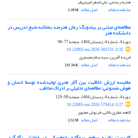
هدیه رستمی، علی اصغر فهیمی‌فر
مشاهده مقاله
اصل مقاله
1.39 M
مطالعه‌ای مبتنی بر بیلدونگ: رمان هنرمند به‌مثابه منبع تدریس در
دانشکده هنر
دوره 4، شماره 4، زمستان 1404، صفحه
77-98
10.22083/ssa.2026.582531.1132
فریده آفرین، سیدسام غضنفری
مشاهده مقاله
اصل مقاله
511.34 K
مقایسه ارزش خلاقیت بین آثار هنری تولیدشده توسط انسان و
هوش مصنوعی: مطالعه‌ای تحلیلی بر ادراک مخاطب
دوره 4، شماره 4، زمستان 1404، صفحه
99-129
10.22083/ssa.2026.579414.1127
الاهه غفاری بالانی، فرنوش معنوی
مشاهده مقاله
اصل مقاله
2.52 M
کاربست نظریه سطوح سه‌گانه پانوفسکی در خوانش نگارگری