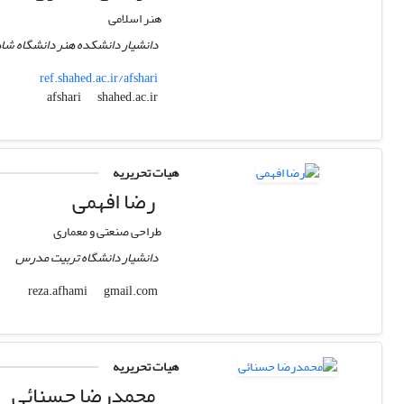
هنر اسلامی
دانشیار دانشکده هنر دانشگاه شا
ref.shahed.ac.ir/afshari
shahed.ac.ir
afshari
هیات تحریریه
رضا افهمی
طراحی صنعتی و معماری
دانشیار دانشگاه تربیت مدرس
gmail.com
reza.afhami
هیات تحریریه
محمدرضا حسنائی