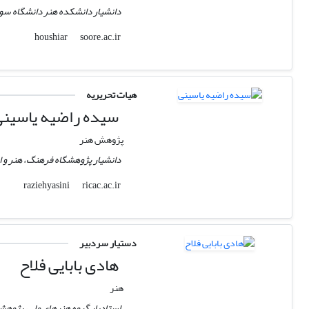
دانشیار دانشکده هنر دانشگاه سو
soore.ac.ir
houshiar
هیات تحریریه
سیده راضیه یاسین
پژوهش هنر
دانشیار پژوهشگاه فرهنگ، هنر و ا
ricac.ac.ir
raziehyasini
دستیار سردبیر
هادی بابایی فلاح
هنر
استادیار گروه هنرهای ملی، پژوه