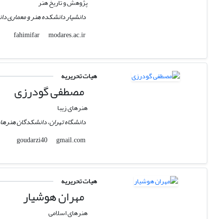
پژوهش و تاریخ هنر
دانشیار دانشکده هنر و معماری د
modares.ac.ir
fahimifar
هیات تحریریه
مصطفی گودرزی
هنرهای زیبا
دانشگاه تهران، دانشکدگان هنرهای
gmail.com
goudarzi40
هیات تحریریه
مهران هوشیار
هنرهای اسلامی