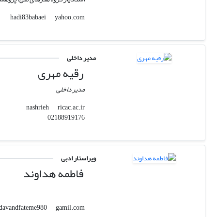
yahoo.com
hadi83babaei
مدیر داخلی
رقیه مهری
مدیر داخلی
ricac.ac.ir
nashrieh
02188919176
ویراستار ادبی
فاطمه هداوند
gamil.com
hadavandfateme980