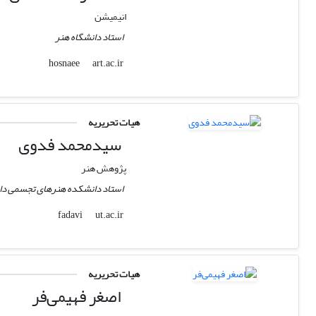
انیمیشن
استاد دانشگاه هنر
art.ac.ir
hosnaee
هیات تحریریه
سیدمحمد فدوی
پژوهش هنر
استاد دانشکده هنرهای تجسمی دان
ut.ac.ir
fadavi
هیات تحریریه
اصغر فهیمی‌فر