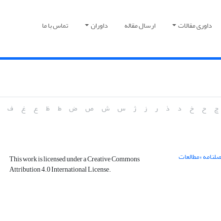
داوری مقالات
ارسال مقاله
داوران
تماس با ما
چ
ح
خ
د
ذ
ر
ز
ژ
س
ش
ص
ض
ط
ظ
ع
غ
ف
صلنامه «مطالعات
This work is licensed under a Creative Commons
Attribution 4.0 International License.