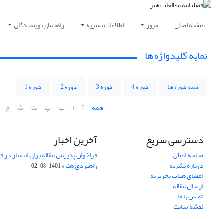
صفحه اصلی
مرور
اطلاعات نشریه
راهنمای نویسندگان
نمایه کلیدواژه ها
همه دوره ها
دوره 4
دوره 3
دوره 2
دوره 1
همه
آ
ا
ب
پ
ت
ث
ج
دسترسی سریع
آخرین اخبار
صفحه اصلی
فراخوان پذیرش مقاله برای انتشار در ف
درباره نشریه
راهبردی هنر»
1401-08-02
اعضای هیات تحریریه
ارسال مقاله
تماس با ما
نقشه سایت